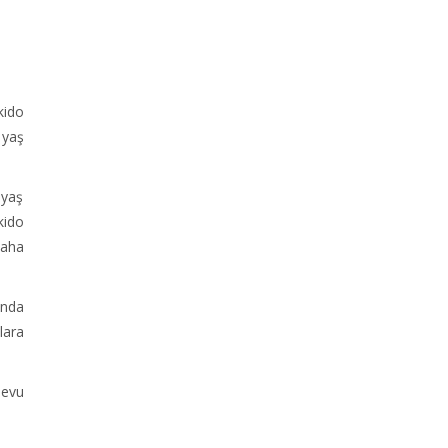
kido
 yaş
 yaş
kido
daha
ında
lara
devu