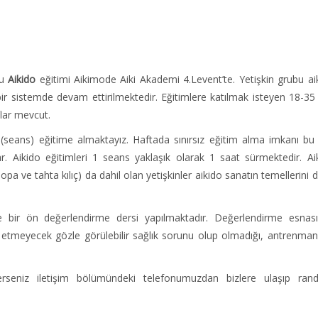
u
Aikido
eğitimi Aikimode Aiki Akademi 4.Levent’te. Yetişkin grubu ai
bir sistemde devam ettirilmektedir. Eğitimlere katılmak isteyen 18-35
flar mevcut.
(seans) eğitime almaktayız. Haftada sınırsız eğitim alma imkanı bu
r. Aikido eğitimleri 1 seans yaklaşık olarak 1 saat sürmektedir. Ai
sopa ve tahta kılıç) da dahil olan yetişkinler aikido sanatın temellerini 
kle bir ön değerlendirme dersi yapılmaktadır. Değerlendirme esnas
l etmeyecek gözle görülebilir sağlık sorunu olup olmadığı, antrenman
erseniz iletişim bölümündeki telefonumuzdan bizlere ulaşıp ran